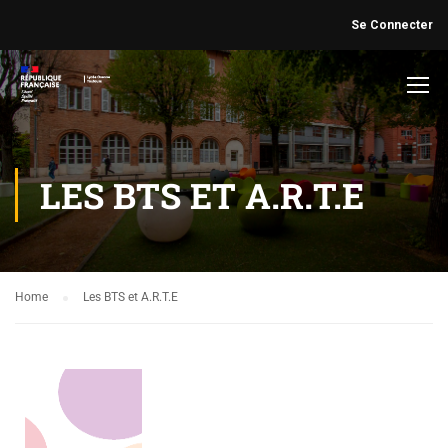
Se Connecter
LES BTS ET A.R.T.E
Home
Les BTS et A.R.T.E