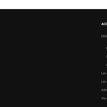
AC
ENS
Les 
Les
Admi
Vie 