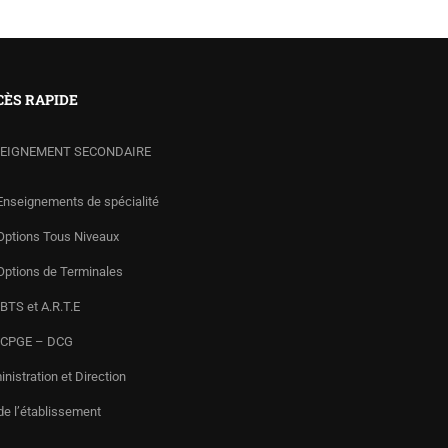
CÈS RAPIDE
EIGNEMENT SECONDAIRE
Enseignements de spécialité
Options Tous Niveaux
Options de Terminales
BTS et A.R.T.E
 CPGE – DCG
nistration et Direction
de l’établissement